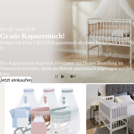
Nur für kurze Zeit!
Gratis Kapuzentuch!
Sichere Dir Dein GRATIS Kapuzentuch ab einem Bestellwert von 100
€!
Das Kapuzentuch muss sich zusammen mit Deiner Bestellung im
Warenkorb befinden, damit der Rabatt automatisch abgezogen werden
kann.
Jetzt einkaufen
Stubenwagen
Beistellbetten