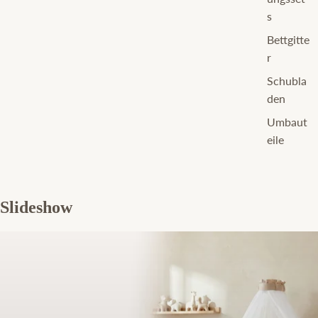
s
Bettgitte
r
Schubla
den
Umbaut
eile
Slideshow