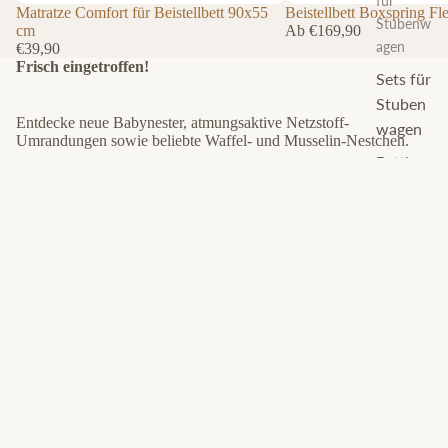
für
Matratze Comfort für Beistellbett 90x55
Ausverkauft
Beistellbett Boxspring Fl
Stubenw
cm
Ab €169,90
agen
€39,90
Frisch eingetroffen!
Sets für
Stuben
Entdecke neue Babynester, atmungsaktive Netzstoff-
wagen
Umrandungen sowie beliebte Waffel- und Musselin-Nestchen.
Bettbez
Matratze
Waffel-/
üge
Premium
Musselin
für
Babynest
Spannb
Beistellbett
Tierchen
ettlaken
90x55
cm
für
Beistellbe
tten
Sets für
Beistellb
etten