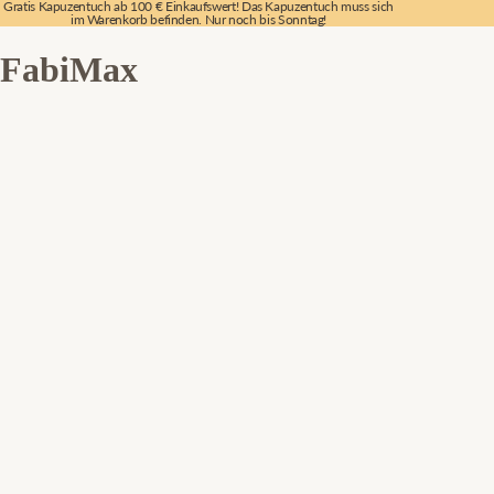
Gratis Kapuzentuch ab 100 € Einkaufswert! Das Kapuzentuch muss sich
im Warenkorb befinden. Nur noch bis Sonntag!
FabiMax