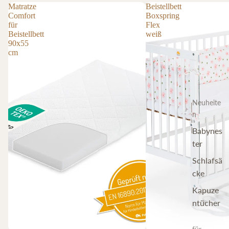
Matratze
Beistellbett
Comfort
Boxspring
für
Flex
Beistellbett
weiß
90x55
cm
Neuheite
n
Babynes
ter
Schlafsä
cke
Kapuze
ntücher