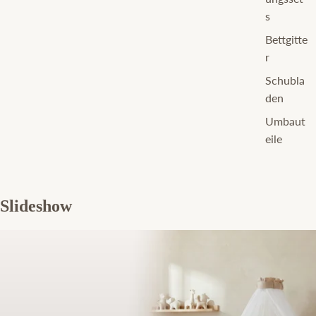
s
Bettgitte
r
Schubla
den
Umbaut
eile
Slideshow