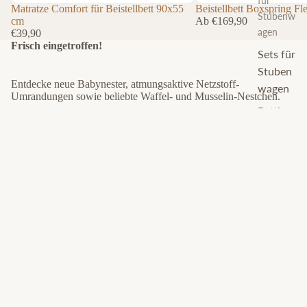
für
Matratze Comfort für Beistellbett 90x55
Ausverkauft
Beistellbett Boxspring Fl
Stubenw
cm
Ab €169,90
agen
€39,90
Frisch eingetroffen!
Sets für
Stuben
Entdecke neue Babynester, atmungsaktive Netzstoff-
wagen
Umrandungen sowie beliebte Waffel- und Musselin-Nestchen.
Bettbez
Matratze
Waffel-/
üge
Premium
Musselin
für
Babynest
Spannb
Beistellbett
Tierchen
ettlaken
90x55
cm
für
Beistellbe
tten
Sets für
Beistellb
etten