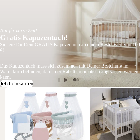
Nur für kurze Zeit!
Gratis Kapuzentuch!
Sichere Dir Dein GRATIS Kapuzentuch ab einem Bestellwert von 100
€!
Das Kapuzentuch muss sich zusammen mit Deiner Bestellung im
Warenkorb befinden, damit der Rabatt automatisch abgezogen werden
kann.
Jetzt einkaufen
Stubenwagen
Beistellbetten