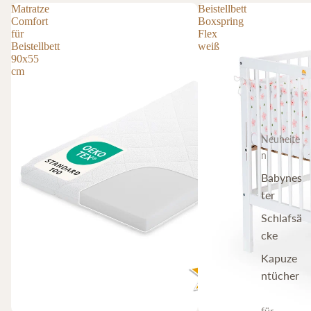
Matratze
Beistellbett
Comfort
Boxspring
für
Flex
Beistellbett
weiß
90x55
cm
Neuheite
n
Babynes
ter
Schlafsä
cke
Kapuze
ntücher