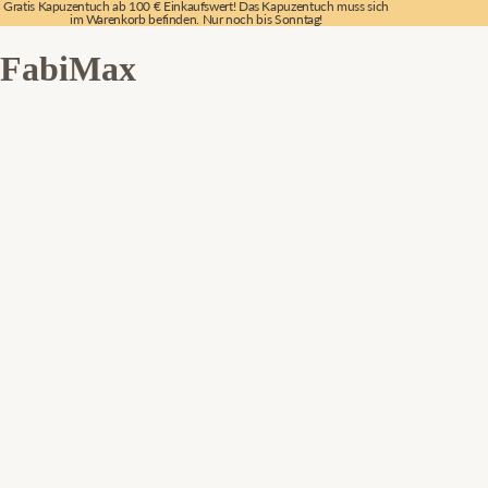
Gratis Kapuzentuch ab 100 € Einkaufswert! Das Kapuzentuch muss sich
im Warenkorb befinden. Nur noch bis Sonntag!
FabiMax